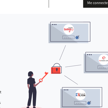
Me connecte
t
s
s