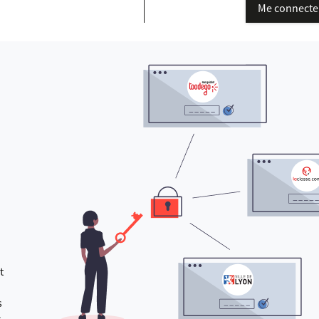
Me connecte
t
s
s