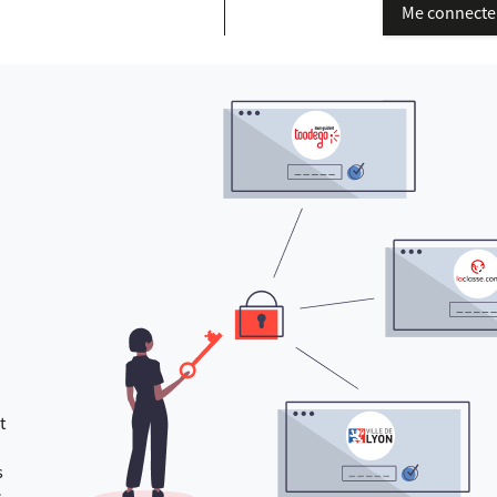
Me connecte
t
s
s