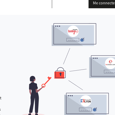
Me connecte
t
s
s